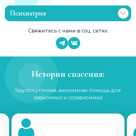
Психиатрия
Консультация психиатра
Свяжитесь с нами в соц. сетях:
Записаться
от 2 000 ₽/сеанс
Психиатр на дом
Записаться
от 5 000 ₽
Истории спасения:
Скорая психиатрическая помощь
Круглосуточная, анонимная помощь для
Записаться
от 5 000 ₽
зависимых и созависимых
Лечение шизофрении, психоза
Записаться
от 2 500 ₽/сеанс