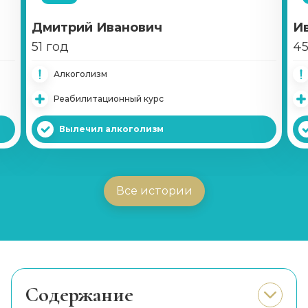
Дмитрий Иванович
И
51 год
45
Алкоголизм
Реабилитационный курс
Вылечил алкоголизм
Все истории
Cодержание